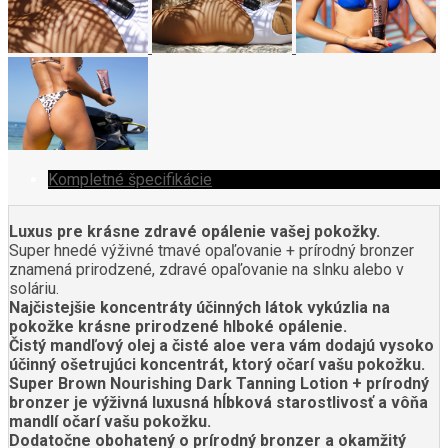
Kompletné špecifikácie
Luxus pre krásne zdravé opálenie vašej pokožky.
Super hnedé výživné tmavé opaľovanie + prírodný bronzer
znamená prirodzené, zdravé opaľovanie na slnku alebo v
soláriu.
Najčistejšie koncentráty účinných látok vykúzlia na
pokožke krásne prirodzené hlboké opálenie.
Čistý mandľový olej a čisté aloe vera vám dodajú vysoko
účinný ošetrujúci koncentrát, ktorý očarí vašu pokožku.
Super Brown Nourishing Dark Tanning Lotion + prírodný
bronzer je výživná luxusná hĺbková starostlivosť a vôňa
mandlí očarí vašu pokožku.
Dodatočne obohatený o prírodný bronzer a okamžitý