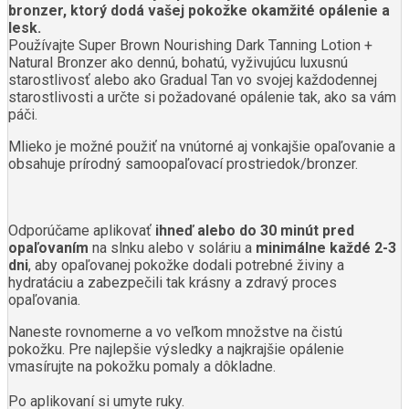
bronzer, ktorý dodá vašej pokožke okamžité opálenie a
lesk.
Používajte Super Brown Nourishing Dark Tanning Lotion +
Natural Bronzer ako dennú, bohatú, vyživujúcu luxusnú
starostlivosť alebo ako Gradual Tan vo svojej každodennej
starostlivosti a určte si požadované opálenie tak, ako sa vám
páči.
Mlieko je možné použiť na vnútorné aj vonkajšie opaľovanie a
obsahuje prírodný samoopaľovací prostriedok/bronzer.
Odporúčame aplikovať
ihneď alebo do 30 minút pred
opaľovaním
na slnku alebo v soláriu a
minimálne každé 2-3
dni
, aby opaľovanej pokožke dodali potrebné živiny a
hydratáciu a zabezpečili tak krásny a zdravý proces
opaľovania.
Naneste rovnomerne a vo veľkom množstve na čistú
pokožku. Pre najlepšie výsledky a najkrajšie opálenie
vmasírujte na pokožku pomaly a dôkladne.
Po aplikovaní si umyte ruky.