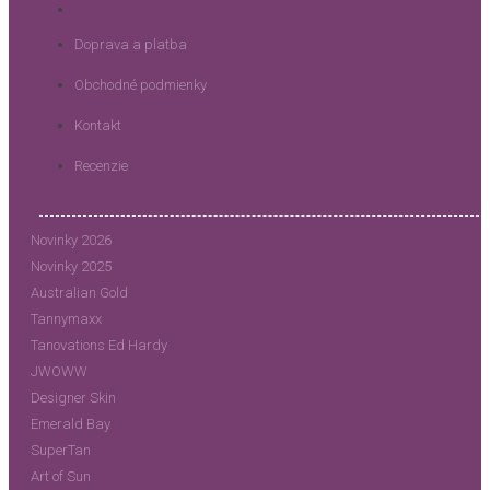
Doprava a platba
Obchodné podmienky
Kontakt
Recenzie
Novinky 2026
Novinky 2025
Australian Gold
Tannymaxx
Tanovations Ed Hardy
JWOWW
Designer Skin
Emerald Bay
SuperTan
Art of Sun