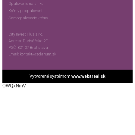
Opaľovanie na slnku
Krémy po opaľovaní
Samoopaľovacie krémy
City Invest Plus s.r.o.
Adresa:
Dudvážska 2F
PSČ:
821 07 Bratislava
Email:
kontakt@solarium.sk
Vytvorené systémom
www.webareal.sk
OWQxNmV